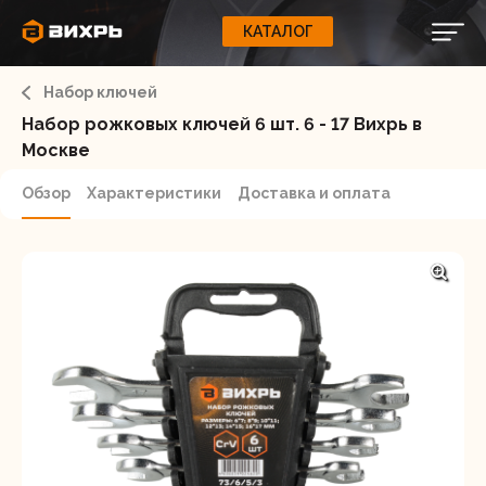
КАТАЛОГ
КАТАЛОГ
0
Свернуть
ВАШ ЗАКАЗ
ВХОД
Корзина
Набор ключей
Вход
Регистрация
Ваша корзина пуста.
ЭЛЕКТРОИНСТРУМЕНТЫ
Набор рожковых ключей 6 шт. 6 - 17 Вихрь в
Москве
О бренде
ИНСТРУМЕНТ
Обзор
Характеристики
Доставка и оплата
Блог
Доставка и оплата
НАСОСЫ
Сервис
Контакты
СЕЛЬХОЗТЕХНИКА
Забыли пароль?
ОБОРУДОВАНИЕ