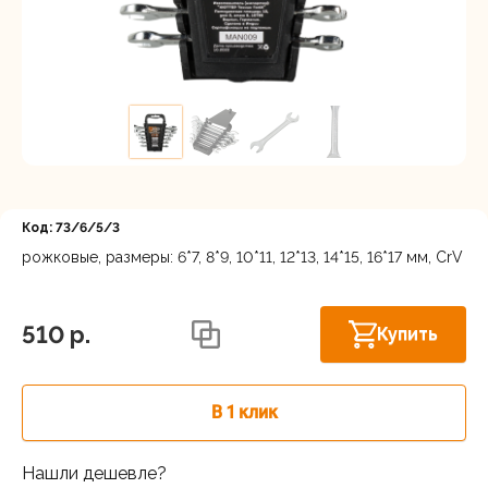
Регистрация
Код: 73/6/5/3
рожковые, размеры: 6*7, 8*9, 10*11, 12*13, 14*15, 16*17 мм, CrV
Московская область, Ленинский г.о.,
Скоро в
Горки Ленинские рп, Каширское шоссе
продаже
510 p.
Купить
31-й км, 34/1
г.Балашиха: шоссе Энтузиастов,
В наличии
Западная коммунальная зона, вл. 4
В 1 клик
Москва, Каширский проезд, 23с14
В наличии
Нашли дешевле?