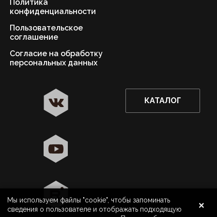
Политика
конфиденциальности
Пользовательское
соглашение
Согласие на обработку
персональных данных
КАТАЛОГ
✖
Москва ваш город?
Да
Выбрать другой город
×
Мы используем файлы "cookie", чтобы запоминать
8 800 500 40 40
Москва
сведения о пользователе и отображать подходящую