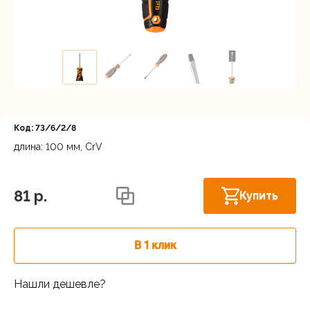
Регистрация
Код: 73/6/2/8
длина: 100 мм, CrV
Московская область, Ленинский г.о.,
Горки Ленинские рп, Каширское шоссе
В наличии
81 p.
Купить
31-й км, 34/1
г.Балашиха: шоссе Энтузиастов,
В наличии
Западная коммунальная зона, вл. 4
В 1 клик
Москва, Каширский проезд, 23с14
В наличии
Нашли дешевле?
Московская область, Мытищинский