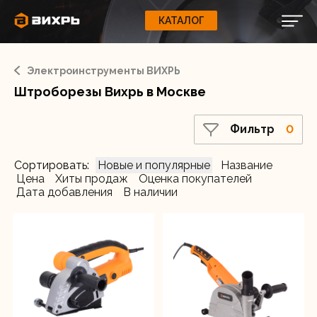
Фильтр
КАТАЛОГ
КАТАЛОГ
0
Свернуть
ВАШ ЗАКАЗ
ВХОД
Корзина
Вход
Регистрация
Электроинструменты ВИХРЬ
Ваша корзина пуста.
ЭЛЕКТРОИНСТРУМЕНТЫ
Товар в наличии
Штроборезы Вихрь в Москве
Да
О бренде
ИНСТРУМЕНТ
Фильтр
0
Блог
Мощность, Вт
1600
Доставка и оплата
Сортировать:
Новые и популярные
Название
НАСОСЫ
Цена
Хиты продаж
Оценка покупателей
Сервис
Дата добавления
В наличии
Контакты
СЕЛЬХОЗТЕХНИКА
Забыли пароль?
ОБОРУДОВАНИЕ