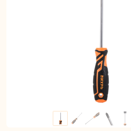
Аккуму
шуру
Комплек
электрои
Отб