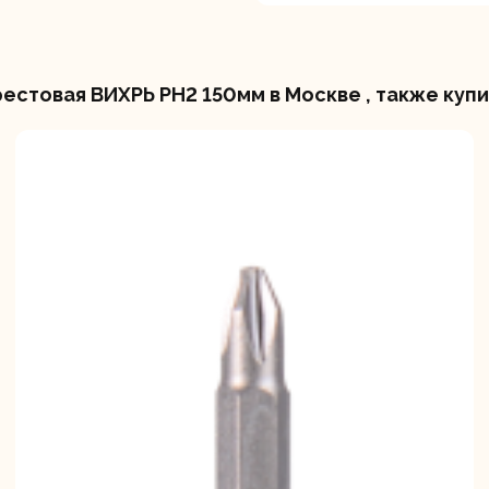
естовая ВИХРЬ PH2 150мм в Москве , также куп
вальные
Штроборезы
Электрическ
шины
плиткорезы