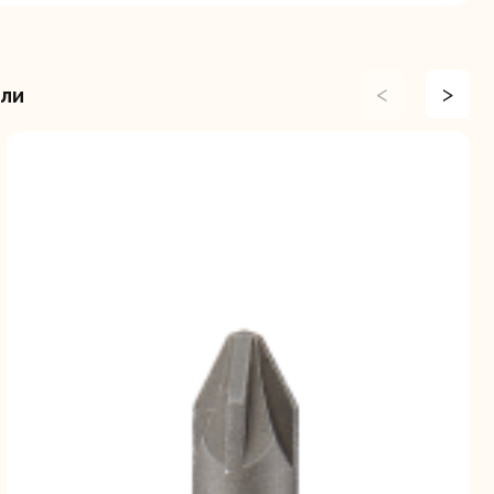
<
>
или
ие