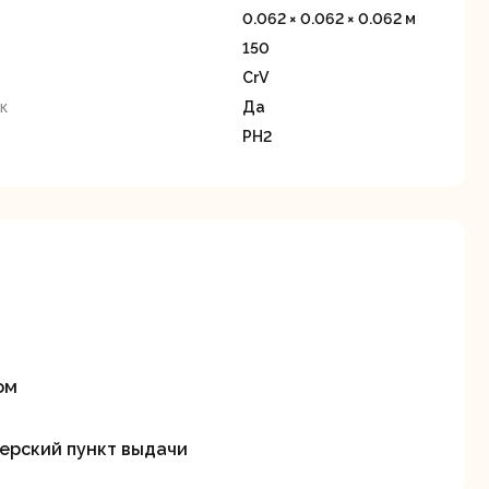
станки
0.062 × 0.062 × 0.062 м
150
CrV
к
Да
PH2
Строительные
Термопистолеты
ие
пылесосы
ом
Фрезерные
Циркулярные
ерский пункт выдачи
ые
машины
станки