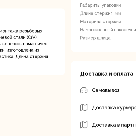
лотки
Габариты упаковки
Длина стержня, мм
Материал стержня
Намагниченный наконечни
емонтажа резьбовых
вой стали (CrV),
Размер шлица
аконечник намагничен.
и, изготовлена из
астика. Длина стержня
банки
Сетевые
Степлеры
шуруповерты
электрическ
Доставка и оплата
Самовывоз
Доставка курьер
овочные
Точильные станки
Угловые
Доставка в партн
илы
шлифовальн
машины