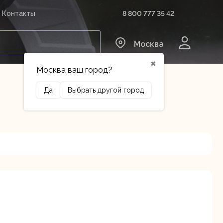
8 800 777 35 42
Контакты
0
Москва
✖
Москва ваш город?
Да
Выбрать другой город
Сельхозтехника
Оборудование
нский г.о., Горки Ленинские
В наличии
 км, 34/1