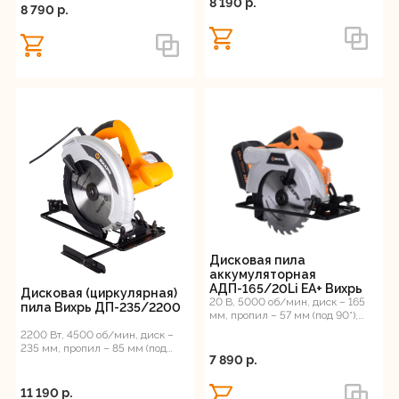
8 190 p.
8 790 p.
Дисковая пила
аккумуляторная
АДП-165/20Li ЕА+ Вихрь
Дисковая (циркулярная)
20 В, 5000 об/мин, диск – 165
пила Вихрь ДП-235/2200
мм, пропил – 57 мм (под 90°),
пропил – 38 мм (под 45°)
2200 Вт, 4500 об/мин, диск –
235 мм, пропил – 85 мм (под
7 890 p.
90°), 8.5 кг
11 190 p.