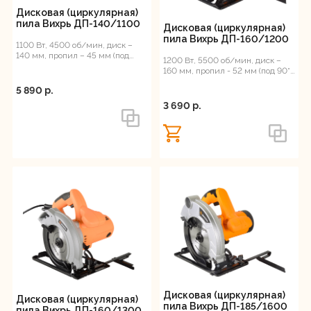
Дисковая (циркулярная)
4500
Регистрация
пила Вихрь ДП-140/1100
Дисковая (циркулярная)
пила Вихрь ДП-160/1200
5000
1100 Вт, 4500 об/мин, диск –
140 мм, пропил – 45 мм (под
5500
1200 Вт, 5500 об/мин, диск –
90°), 3.6 кг
160 мм, пропил - 52 мм (под 90°),
4.3 кг
5 890 p.
Диаметр пильного диска, мм
3 690 p.
Глубина пропила под углом
Диаметр посадочного
отверстия диска, мм
Дисковая (циркулярная)
Дисковая (циркулярная)
пила Вихрь ДП-185/1600
пила Вихрь ДП-160/1300