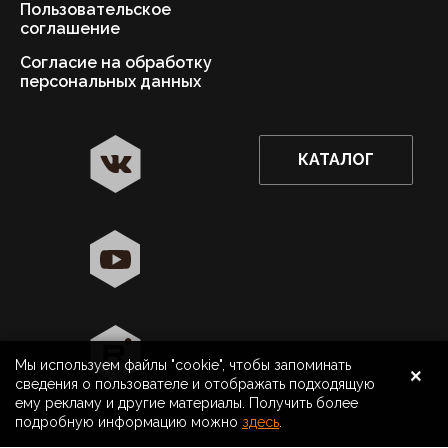
Пользовательское
соглашение
Согласие на обработку
персональных данных
КАТАЛОГ
✖
Москва ваш город?
Да
Выбрать другой город
×
Мы используем файлы "cookie", чтобы запоминать
8 800 500 40 40
Москва
сведения о пользователе и отображать подходящую
ему рекламу и другие материалы. Получить более
Поиск
подробную информацию можно
здесь
.