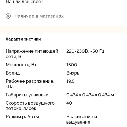
Москва, Каширский проезд, 23с14
несколько
Нашли дешевле?
штук
Наличие в магазинах
Осталось
Московская область, Мытищинский
район, д.Грибки, ул. Промышленная
несколько
д.12
штук
Характеристики
Напряжение питающей
220-230В, ~50 Гц
сети, В
Мощность, Вт
1500
Бренд
Вихрь
Рабочее разряжение,
19.5
кПа
Габариты упаковки
0.434 × 0.434 × 0.434 м
Скорость воздушного
40
потока, л/сек
Режим работы
Всасывание и
выдувание