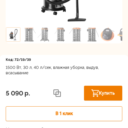
Регистрация
Код: 72/19/39
1500 Вт, 30 л, 40 л/сек, влажная уборка, выдув,
всасывание
Осталось
Московская область, Ленинский г.о.,
Горки Ленинские рп, Каширское шоссе
несколько
31-й км, 34/1
штук
5 090 p.
Купить
г.Балашиха: шоссе Энтузиастов,
Скоро в
Западная коммунальная зона, вл. 4
продаже
В 1 клик
Осталось