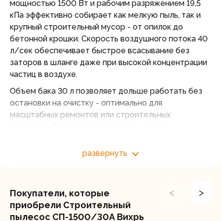
мощностью 1500 Вт и рабочим разряжением 19,5
кПа эффективно собирает как мелкую пыль, так и
крупный строительный мусор - от опилок до
бетонной крошки. Скорость воздушного потока 40
л/сек обеспечивает быстрое всасывание без
заторов в шланге даже при высокой концентрации
частиц в воздухе.
Объем бака 30 л позволяет дольше работать без
остановки на очистку - оптимально для
масштабных ремонтов или строительных
площадок. Режим выдувания расширяет
функционал: струей воздуха можно быстро
очистить труднодоступные участки, оборудование
развернуть
или заготовки перед обработкой. Гофрированный
шланг длиной 1,8 м дает свободу перемещения
вокруг рабочей зоны, а шнур питания 4 м снижает
<
>
Покупатели, которые
необходимость переключения между розетками.
приобрели Строительный
Строительный пылесос СП‑1500/30А Вихрь
пылесос СП-1500/30А Вихрь