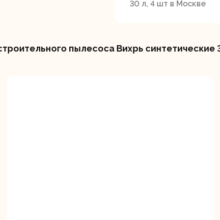
30 л, 4 шт в Москве
троительного пылесоса Вихрь синтетические 30
вальные
Штроборезы
Электрическ
шины
плиткорезы