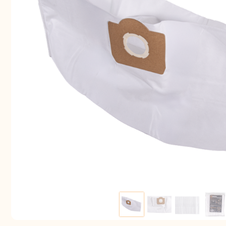
Аккуму
шуру
Комплек
электрои
Отб