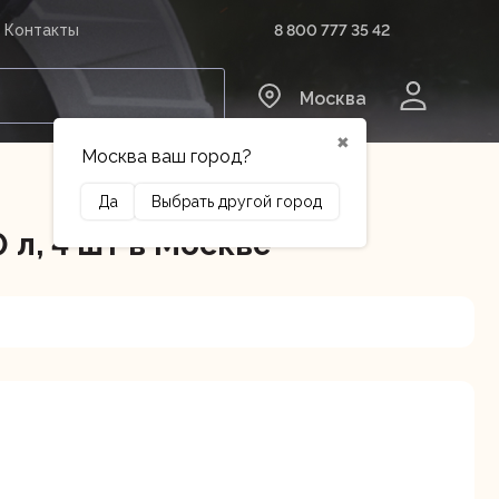
8 800 777 35 42
Контакты
0
Москва
✖
Москва ваш город?
Да
Выбрать другой город
л, 4 шт в Москве
Сельхозтехника
Оборудование
нский г.о., Горки Ленинские
В наличии
 км, 34/1