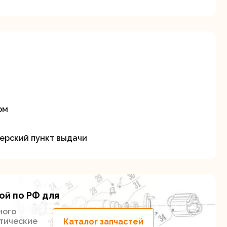
станки
Строительные
Термопистолеты
ие
пылесосы
ом
ерский пункт выдачи
ой по РФ для
Фрезерные
Циркулярные
ного
ые
машины
станки
етические
Каталог запчастей