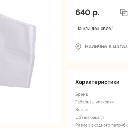
ляторные
Гайковерты
Граверы
поверты
640 p.
г.Балашиха: шоссе Энтузи
зона, вл. 4
Нашли дешевле?
Москва, Каширский проезд
Московская область, Мыти
Наличие в мага
Промышленная д.12
тующие для
Краскопульты
Лобзики
Р
нструмента
Характеристики
Бренд
Габариты упаковки
Вес, кг
Объем бака, л
ойные
Отрезные пилы
Перфоратор
Размер входного патрубк