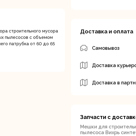
лотки
Доставка и оплата
ора строительного мусора
ых пылесосов с объемом
его патрубка от 60 до 65
Самовывоз
банки
Сетевые
Степлеры
шуруповерты
электрическ
Доставка курьер
Доставка в партн
Запчасти с доставк
овочные
Точильные станки
Угловые
Мешки для строитель
илы
шлифовальн
пылесоса Вихрь синт
машины