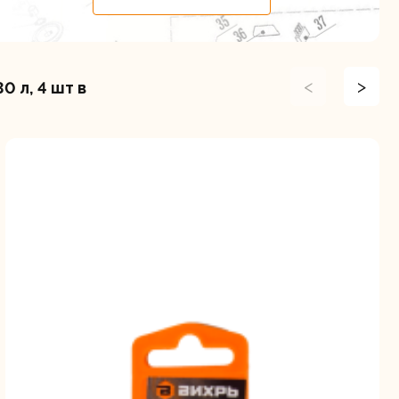
<
>
 л, 4 шт в
ие