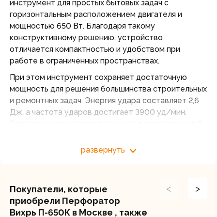
инструмент для простых бытовых задач с
горизонтальным расположением двигателя и
мощностью 650 Вт. Благодаря такому
конструктивному решению, устройство
отличается компактностью и удобством при
работе в ограниченных пространствах.
При этом инструмент сохраняет достаточную
мощность для решения большинства строительных
и ремонтных задач. Энергия удара составляет 2,6
Дж, а частота ударов достигает 3900 уд/мин.
Регулируемая частота вращения в диапазоне от 0
до 1000 об/мин позволяет подобрать
оптимальный режим для различных материалов.
развернуть
Предусмотрен выбор из трёх режимов: обычное
сверление, сверление с ударом и функция реверса.
Перфоратор способен сверлить отверстия в
<
>
Покупатели, которые
бетоне диаметром до 24 мм. Работа с бетоном
приобрели Перфоратор
требует применения ударного сверления. В
Вихрь П-650К в Москве , также