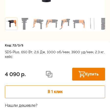
Регистрация
Код: 72/3/5
SDS-Plus, 650 Вт, 2,6 Дж, 1000 об/мин, 3900 уд/мин, 2.3 кг,
кейс
Московская область, Ленинский г.о.,
Горки Ленинские рп, Каширское шоссе
В наличии
31-й км, 34/1
4 090 p.
Купить
г.Балашиха: шоссе Энтузиастов,
В наличии
Западная коммунальная зона, вл. 4
В 1 клик
Москва, Каширский проезд, 23с14
В наличии
Нашли дешевле?
Московская область, Мытищинский