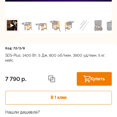
Регистрация
Код: 72/3/8
SDS-Plus, 1400 Вт, 5 Дж, 800 об/мин, 3900 уд/мин, 5 кг,
кейс
Осталось
Московская область, Ленинский г.о.,
Горки Ленинские рп, Каширское шоссе
несколько
31-й км, 34/1
штук
7 790 p.
Купить
Осталось
г.Балашиха: шоссе Энтузиастов,
несколько
Западная коммунальная зона, вл. 4
В 1 клик
штук
Москва, Каширский проезд, 23с14
В наличии
Нашли дешевле?