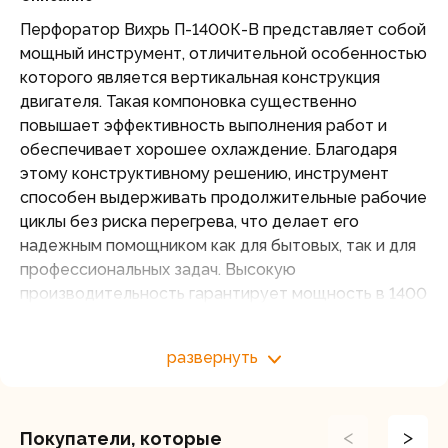
Перфоратор Вихрь П-1400К-В представляет собой
мощный инструмент, отличительной особенностью
которого является вертикальная конструкция
двигателя. Такая компоновка существенно
повышает эффективность выполнения работ и
обеспечивает хорошее охлаждение. Благодаря
этому конструктивному решению, инструмент
способен выдерживать продолжительные рабочие
циклы без риска перегрева, что делает его
надежным помощником как для бытовых, так и для
профессиональных задач. Высокую
производительность гарантирует мощность в 1400
Вт и сила удара в 5 Дж.
Перфоратор оснащен регулируемым шпинделем,
развернуть
который позволяет настраивать скорость
вращения от 0 до 800 об/мин. Такая настройка
помогает выбрать наилучший режим для работы с
<
>
Покупатели, которые
разными материалами. Кроме того, ударный