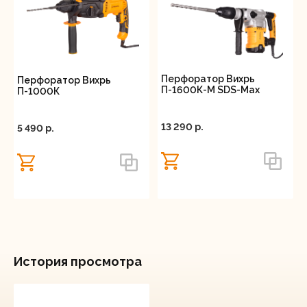
и технические характеристики обеспечивают
стабильную работу даже при максимальных
нагрузках, что делает его незаменимым
помощником как для масштабных строительных
проектов, так и для повседневных ремонтных
Перфоратор Вихрь
Перфоратор Вихрь
П-1600К-М SDS-Max
П-1000К
работ.
13 290 p.
5 490 p.
История просмотра