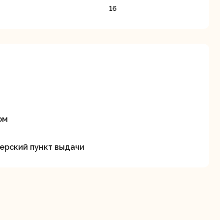
станки
16
Строительные
Термопистолеты
ие
пылесосы
ом
ерский пункт выдачи
Фрезерные
Циркулярные
ые
машины
станки