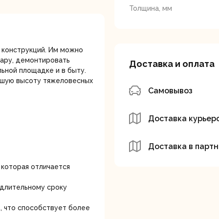
лотки
Толщина, мм
 конструкций. Им можно
тару, демонтировать
Доставка и оплата
ьной площадке и в быту.
льшую высоту тяжеловесных
Самовывоз
банки
Сетевые
Степлеры
шуруповерты
электрическ
Доставка курьер
Доставка в партн
 которая отличается
 длительному сроку
овочные
Точильные станки
Угловые
илы
шлифовальн
, что способствует более
машины