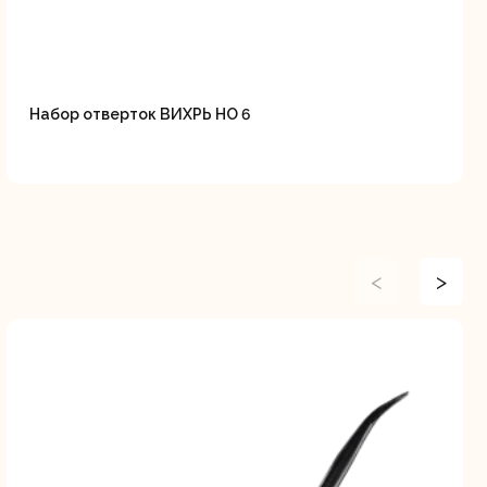
Набор отверток ВИХРЬ НО 6
<
>