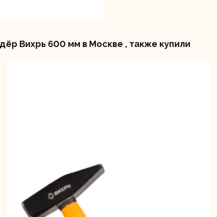
ёр Вихрь 600 мм в Москве , также купили
вальные
Штроборезы
Электрическ
шины
плиткорезы