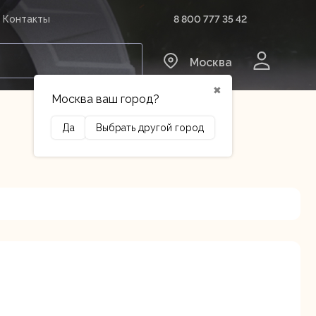
8 800 777 35 42
Контакты
0
Москва
✖
Москва ваш город?
Да
Выбрать другой город
Сельхозтехника
Оборудование
нский г.о., Горки Ленинские
В наличии
 км, 34/1