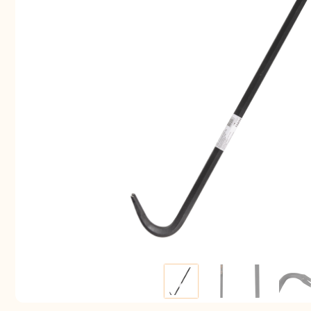
Аккуму
шуру
Комплек
электрои
Отб