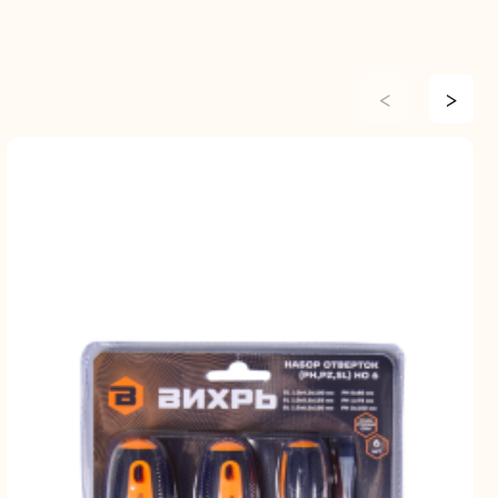
<
>
ие