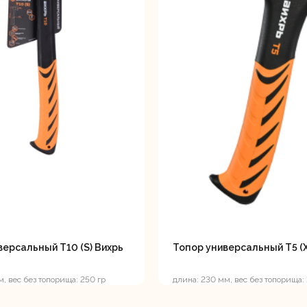
лотки
банки
Сетевые
Степлеры
шуруповерты
электрическ
версальный T10 (S) Вихрь
Топор универсальный T5 (X
овочные
Точильные станки
Угловые
м, вес без топорища: 250 гр
длина: 230 мм, вес без топорища: 
илы
шлифовальн
машины