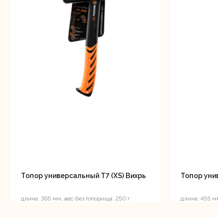
мо
Свернуть
СВЕРНУТЬ
Ру
Топор универсальный Т7 (XS) Вихрь
Топор уни
Торц
длина: 365 мм, вес без топорища: 250 г
длина: 455 м
п