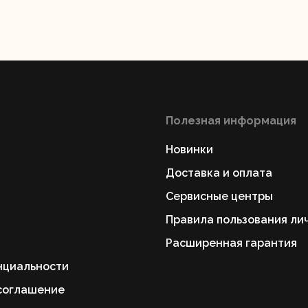
Полезная информация
вальные
Штроборезы
Электрическ
шины
плиткорезы
Новинки
Доставка и оплата
Сервисные центры
Правила пользования ли
Расширенная гарантия
нциальности
соглашение