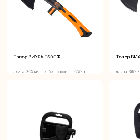
Аккуму
шуру
Топор ВИХРЬ Т600Ф
Топор ВИ
Комплек
электрои
длина: 360 мм, вес без топорища: 600 гр
длина: 360 м
Отб