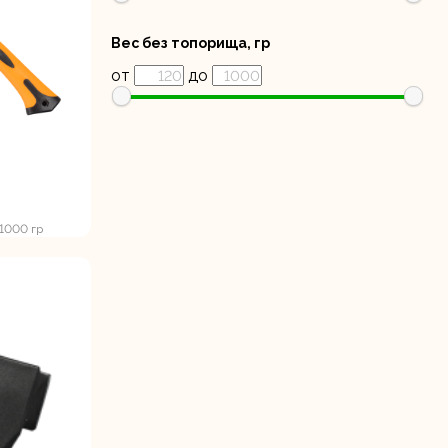
Дисковые пилы
Дрели
Вес без топорища, гр
Забыли пароль?
от
до
Миксеры
Многофункциональные
егистрация
инструменты
 1000 гр
(реноваторы)
ы
Рейсмусовые
Сабельные пилы