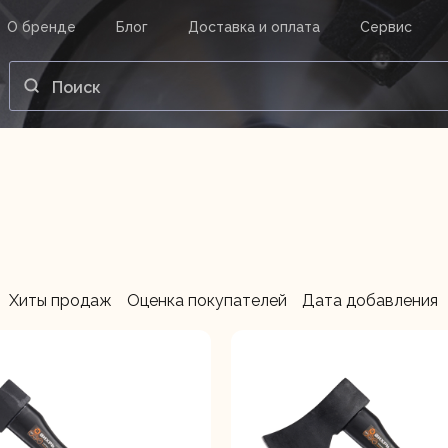
О бренде
Блог
Доставка и оплата
Сервис
ВАШ ЗАКАЗ
ВХОД
Корзина
Ваша корзина пуста.
нструменты
Инструмент
Насосы
Хиты продаж
Оценка покупателей
Дата добавления