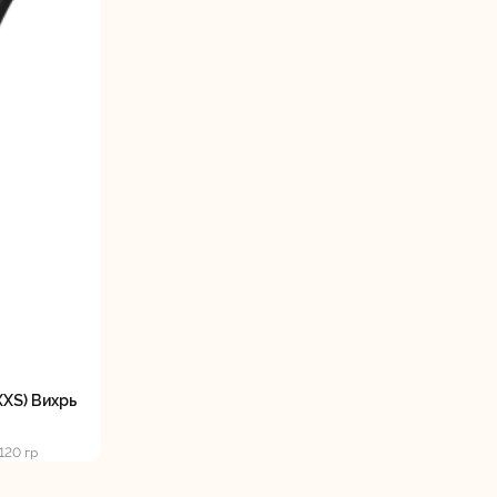
станки
Строительные
Термопистолеты
ие
пылесосы
XS) Вихрь
Фрезерные
Циркулярные
120 гр
ые
машины
станки