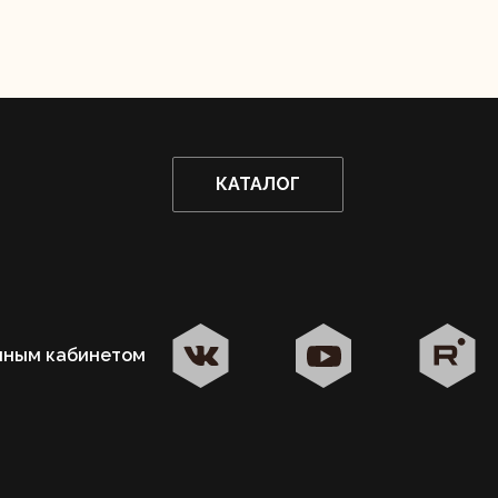
КАТАЛОГ
ие
чным кабинетом