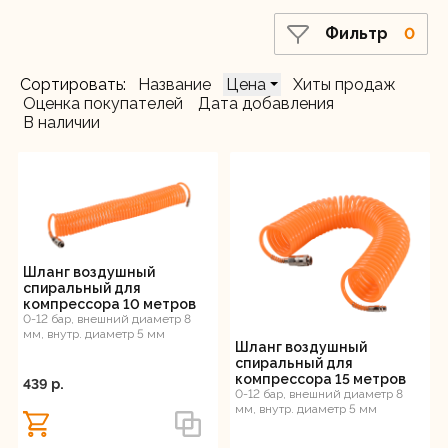
Фильтр
0
Регистрация
Сортировать:
Название
Цена
Хиты продаж
Оценка покупателей
Дата добавления
В наличии
Шланг воздушный
спиральный для
компрессора 10 метров
Вихрь
0-12 бар, внешний диаметр 8
мм, внутр. диаметр 5 мм
Шланг воздушный
спиральный для
компрессора 15 метров
439 p.
Вихрь
0-12 бар, внешний диаметр 8
мм, внутр. диаметр 5 мм