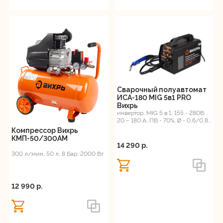
Сварочный полуавтомат
ИСА-180 MIG 5в1 PRO
Вихрь
инвертор, MIG 5 в 1, 155 - 280В,
20 – 180 А, ПВ - 70%, Ø - 0,6/0,8
мм
Компрессор Вихрь
КМП-50/300АМ
14 290 p.
300 л/мин, 50 л, 8 Бар, 2000 Вт
12 990 p.