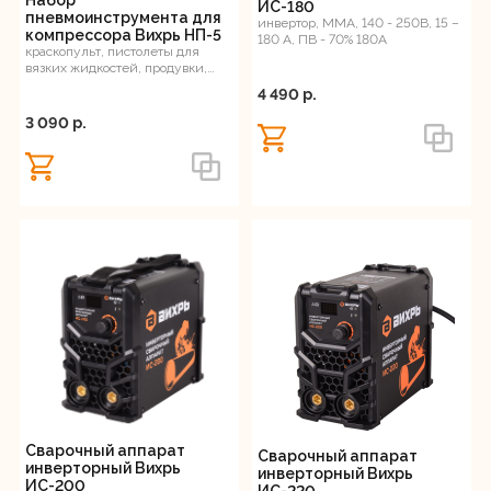
Набор
ИС-180
пневмоинструмента для
инвертор, MMA, 140 - 250В, 15 –
компрессора Вихрь НП-5
180 А, ПВ - 70% 180А
краскопульт, пистолеты для
вязких жидкостей, продувки,
накачки шин, спиральный шланг
4 490 p.
3 090 p.
Сварочный аппарат
Сварочный аппарат
инверторный Вихрь
инверторный Вихрь
ИС-200