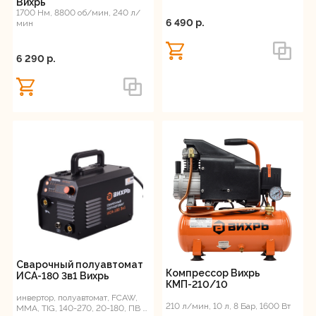
Вихрь
1700 Нм, 8800 об/мин, 240 л/
6 490 p.
мин
6 290 p.
Сварочный полуавтомат
Компрессор Вихрь
ИСА-180 3в1 Вихрь
КМП-210/10
инвертор, полуавтомат, FCAW,
210 л/мин, 10 л, 8 Бар, 1600 Вт
ММА, TIG, 140-270, 20-180, ПВ -