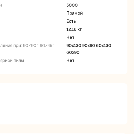
станки
н
5000
Прямой
Есть
12.16 кг
Нет
ления при: 90/90°; 90/45°;
90х130 90х90 60х130
60х90
Строительные
Термопистолеты
ярной пилы
Нет
ие
пылесосы
я
Фрезерные
Циркулярные
ые
машины
станки