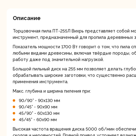
мо
Описание
Торцовочная пила ПТ-255Л Вихрь представляет собой 
инструмент, предназначенный для пропила деревянных з
Показатель мощности 1700 Вт говорит о том, что пила с
любыми видами древесины, включая твёрдые породы, о
Ру
работу даже под значительной нагрузкой.
Большой пильный диск на 255 мм позволяет делать глуб
обрабатывать широкие заготовки, что существенно ра
применения инструмента.
Макс. глубина и ширина пиления при:
90/90° - 90х130 мм
90/45° - 90х90 мм
45/90° - 60х130 мм
45/45° - 60х90 мм
Торц
п
Высокая частота вращения диска 5000 об/мин обеспечи
сколов и неровностей. Прямой привод устраняет возмо