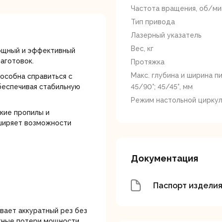
лотки
Частота вращения, об/ми
Тип привода
Лазерный указатель
Вес, кг
мощный и эффективный
аготовок.
Протяжка
Макс. глубина и ширина пи
пособна справиться с
беспечивая стабильную
45/90°; 45/45°, мм
банки
Сетевые
Степлеры
Режим настольной циркул
шуруповерты
электрическ
окие пропилы и
сширяет возможности
Документация
Паспорт издели
овочные
Точильные станки
Угловые
илы
шлифовальн
вает аккуратный рез без
машины
жные потери мощности,