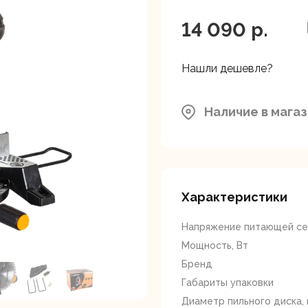
ляторные
Гайковерты
Граверы
поверты
14 090 p.
г.Балашиха: шоссе Энтузи
зона, вл. 4
Нашли дешевле?
Москва, Каширский проезд
Московская область, Мыти
Наличие в мага
Промышленная д.12
тующие для
Краскопульты
Лобзики
Р
нструмента
Характеристики
Напряжение питающей сет
Мощность, Вт
Бренд
Габариты упаковки
ойные
Отрезные пилы
Перфоратор
Диаметр пильного диска,