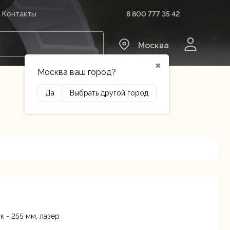
8 800 777 35 42
Контакты
0
Москва
✖
Москва ваш город?
Да
Выбрать другой город
Сельхозтехника
Оборудование
к - 255 мм, лазер
нский г.о., Горки Ленинские
В наличии
 км, 34/1