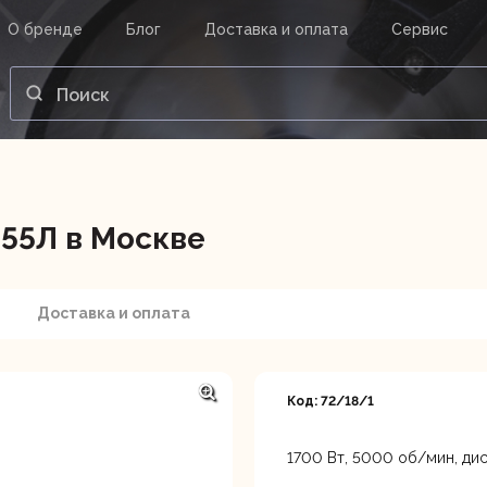
О бренде
Блог
Доставка и оплата
Сервис
ВАШ ЗАКАЗ
ВХОД
Корзина
Ваша корзина пуста.
55Л в Москве
нструменты
Инструмент
Насосы
Доставка и оплата
Код: 72/18/1
1700 Вт, 5000 об/мин, дис
Московская область, Лени
рп, Каширское шоссе 31-й