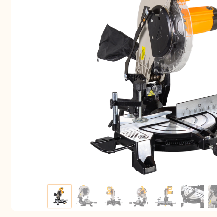
Аккуму
шуру
Комплек
электрои
Отб