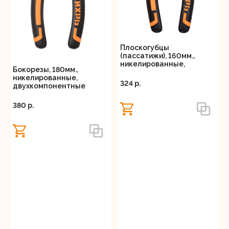
Плоскогубцы
(пассатижи), 160мм.,
никелированные,
Бокорезы, 180мм.,
двухкомпонентные
никелированные,
рукоятки, Вихрь
324 p.
двухкомпонентные
рукоятки, Вихрь
380 p.