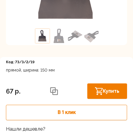
Регистрация
Код: 73/3/2/19
прямой, ширина: 150 мм
Московская область, Ленинский г.о.,
Горки Ленинские рп, Каширское шоссе
В наличии
67 p.
Купить
31-й км, 34/1
г.Балашиха: шоссе Энтузиастов,
В наличии
Западная коммунальная зона, вл. 4
В 1 клик
Москва, Каширский проезд, 23с14
В наличии
Нашли дешевле?