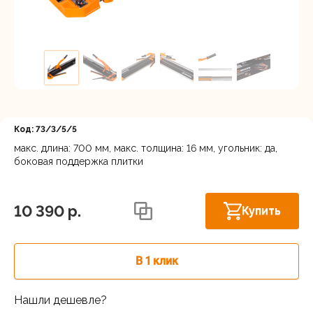
Регистрация
Код: 73/3/5/5
макс. длина: 700 мм, макс. толщина: 16 мм, угольник: да,
боковая поддержка плитки
Московская область, Ленинский г.о.,
Скоро в
Горки Ленинские рп, Каширское шоссе
продаже
31-й км, 34/1
10 390 p.
Купить
Осталось
г.Балашиха: шоссе Энтузиастов,
несколько
Западная коммунальная зона, вл. 4
штук
В 1 клик
Москва, Каширский проезд, 23с14
В наличии
Нашли дешевле?