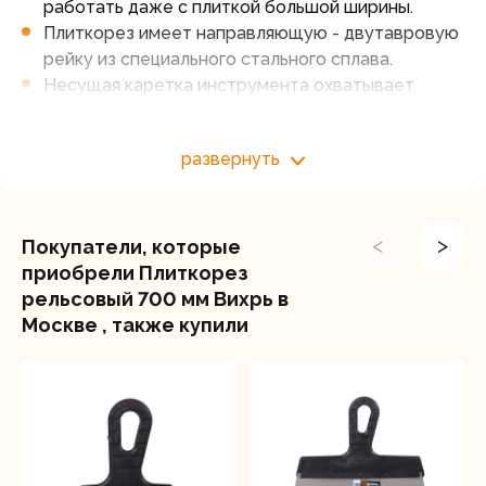
работать даже с плиткой большой ширины.
Плиткорез имеет направляющую - двутавровую
рейку из специального стального сплава.
Несущая каретка инструмента охватывает
рельс с двух сторон и передвигается
посредством подшипникового механизма, что
развернуть
обеспечивает плавность хода каретки.
Прижимной обхват каретки к рельсе
регулируется специальным болтами, в
результате достигается полное отсутствие
<
>
Покупатели, которые
люфта между кареткой и рельсом и
приобрели Плиткорез
максимальная устойчивость рукоятки при резке.
рельсовый 700 мм Вихрь в
Специальный сплав и покрытие рейки
Москве , также купили
обеспечивает надежное сцепление шарикового
механизма с рельсом и исключает
проскальзывания каретки при работе.