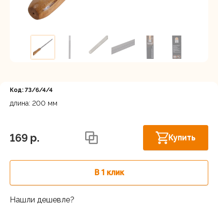
Регистрация
Код: 73/6/4/4
длина: 200 мм
Московская область, Ленинский г.о.,
Горки Ленинские рп, Каширское шоссе
В наличии
169 p.
Купить
31-й км, 34/1
г.Балашиха: шоссе Энтузиастов,
В наличии
Западная коммунальная зона, вл. 4
В 1 клик
Москва, Каширский проезд, 23с14
В наличии
Нашли дешевле?
Московская область, Мытищинский