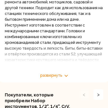
ремонта автомобилей, мотоциклов, садовой и
другой техники. Подходит как для использования на
станциях технического обслуживания, так и в
бытовом применении дома или на даче.
Инструмент изготовлен в соответствии с
международными стандартами. Головки и
комбинированные ключи изготовлены из
хромованадиевой стали, придающей инструменту
высокую твердость и легкость. Биты, биты-вставки
и отвёртки производятся из стали S2, улучшающей
характеристики крутящего момента и твёрдости.
Все наборы упакованы в кейс, изготовленный из
жесткого противоударного пластика, с
развернуть
металлическими застёжками.
Комплектация:
Ключ трещоточный: 1/2"
<
>
Покупатели, которые
Ключ трещоточный: 1/4"
приобрели Набор
Головки торцевые 1/2": 10, 11, 12, 13, 14 ,15, 17, 19,
инструментов, 1/2", 1/4", CrV,