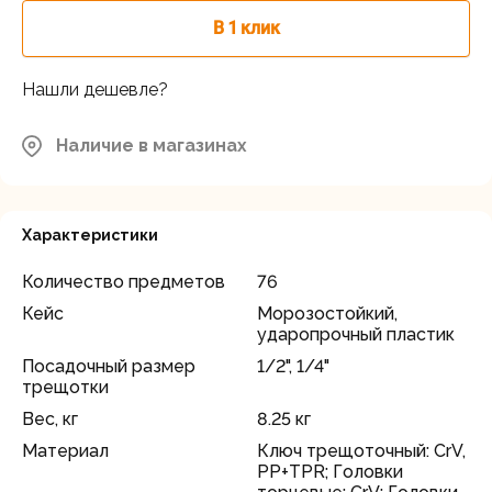
В 1 клик
Московская область, Мытищинский
район, д.Грибки, ул. Промышленная
В наличии
д.12
Нашли дешевле?
Наличие в магазинах
Характеристики
Количество предметов
76
Кейс
Морозостойкий,
ударопрочный пластик
Посадочный размер
1/2", 1/4"
трещотки
Вес, кг
8.25 кг
Материал
Ключ трещоточный: CrV,
PP+TPR; Головки