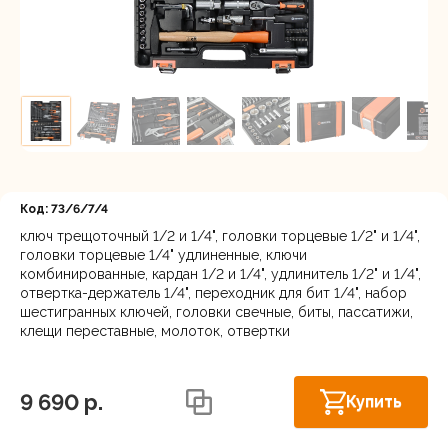
Регистрация
Код: 73/6/7/4
ключ трещоточный 1/2 и 1/4", головки торцевые 1/2" и 1/4",
головки торцевые 1/4" удлиненные, ключи
Московская область, Ленинский г.о.,
комбинированные, кардан 1/2 и 1/4", удлинитель 1/2" и 1/4",
Скоро в
Горки Ленинские рп, Каширское шоссе
отвертка-держатель 1/4", переходник для бит 1/4", набор
продаже
31-й км, 34/1
шестигранных ключей, головки свечные, биты, пассатижи,
клещи переставные, молоток, отвертки
Осталось
г.Балашиха: шоссе Энтузиастов,
несколько
Западная коммунальная зона, вл. 4
штук
9 690 p.
Купить
Москва, Каширский проезд, 23с14
В наличии