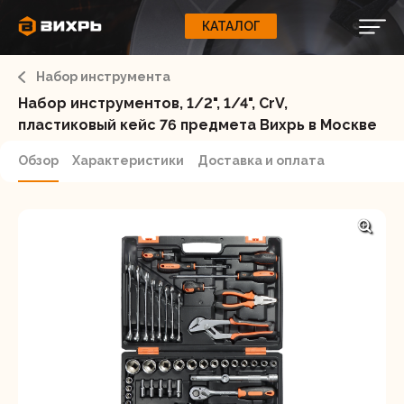
КАТАЛОГ
КАТАЛОГ
0
Свернуть
ВАШ ЗАКАЗ
ВХОД
Корзина
Набор инструмента
Вход
Регистрация
Ваша корзина пуста.
ЭЛЕКТРОИНСТРУМЕНТЫ
Набор инструментов, 1/2", 1/4", CrV,
пластиковый кейс 76 предмета Вихрь в Москве
О бренде
ИНСТРУМЕНТ
Обзор
Характеристики
Доставка и оплата
Блог
Доставка и оплата
НАСОСЫ
Сервис
Контакты
СЕЛЬХОЗТЕХНИКА
Забыли пароль?
ОБОРУДОВАНИЕ