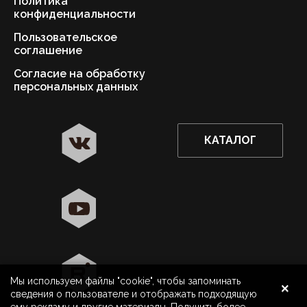
Политика
конфиденциальности
Пользовательское
соглашение
Согласие на обработку
персональных данных
КАТАЛОГ
✖
Москва ваш город?
Да
Выбрать другой город
×
Мы используем файлы "cookie", чтобы запоминать
8 800 500 40 40
Москва
сведения о пользователе и отображать подходящую