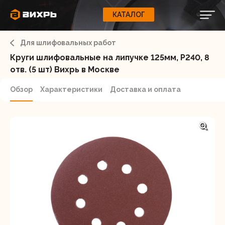
КАТАЛОГ
КАТАЛОГ
0
Свернуть
ВАШ ЗАКАЗ
ВХОД
Корзина
Для шлифовальных работ
Вход
Регистрация
Ваша корзина пуста.
ЭЛЕКТРОИНСТРУМЕНТЫ
Круги шлифовальные на липучке 125мм, P240, 8
отв. (5 шт) Вихрь в Москве
О бренде
ИНСТРУМЕНТ
Обзор
Характеристики
Доставка и оплата
Блог
Доставка и оплата
НАСОСЫ
Сервис
Контакты
СЕЛЬХОЗТЕХНИКА
Забыли пароль?
ОБОРУДОВАНИЕ