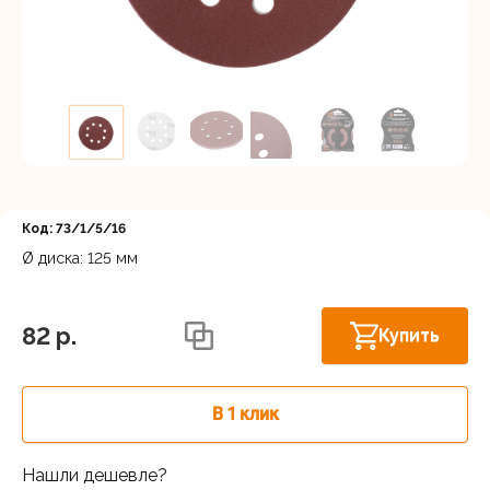
Регистрация
Код: 73/1/5/16
Ø диска: 125 мм
Московская область, Ленинский г.о.,
Горки Ленинские рп, Каширское шоссе
В наличии
82 p.
Купить
31-й км, 34/1
г.Балашиха: шоссе Энтузиастов,
В наличии
Западная коммунальная зона, вл. 4
В 1 клик
Москва, Каширский проезд, 23с14
В наличии
Нашли дешевле?