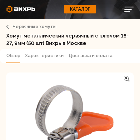
КАТАЛОГ
КАТАЛОГ
0
Свернуть
ВАШ ЗАКАЗ
ВХОД
Корзина
Червячные хомуты
Вход
Регистрация
Ваша корзина пуста.
ЭЛЕКТРОИНСТРУМЕНТЫ
Хомут металлический червячный с ключом 16-
27, 9мм (50 шт) Вихрь в Москве
О бренде
ИНСТРУМЕНТ
Обзор
Характеристики
Доставка и оплата
Блог
Доставка и оплата
НАСОСЫ
Сервис
Контакты
СЕЛЬХОЗТЕХНИКА
Забыли пароль?
ОБОРУДОВАНИЕ