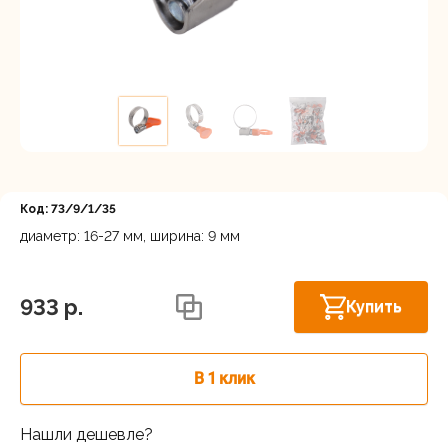
Регистрация
Код: 73/9/1/35
диаметр: 16-27 мм, ширина: 9 мм
Московская область, Ленинский г.о.,
Скоро в
Горки Ленинские рп, Каширское шоссе
продаже
933 p.
Купить
31-й км, 34/1
г.Балашиха: шоссе Энтузиастов,
В наличии
Западная коммунальная зона, вл. 4
В 1 клик
Москва, Каширский проезд, 23с14
В наличии
Нашли дешевле?