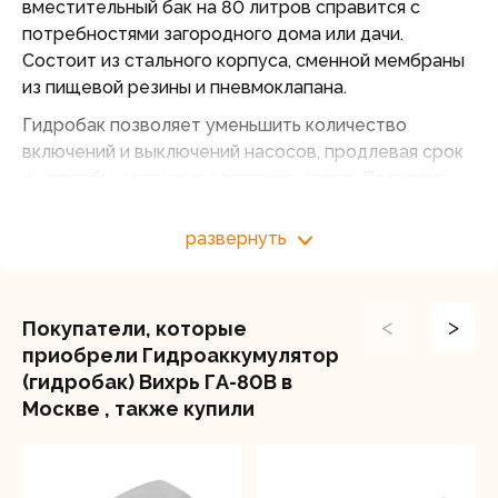
вместительный бак на 80 литров справится с
потребностями загородного дома или дачи.
Состоит из стального корпуса, сменной мембраны
из пищевой резины и пневмоклапана.
Гидробак позволяет уменьшить количество
включений и выключений насосов, продлевая срок
их службы и экономя электроэнергию. Подходит
для поверхностных и скважинных насосов
мощностью до 1500 Вт.
развернуть
Не требует сложного монтажа и может быть
установлен в любом удобном месте. Вертикальная
компоновка позволяет устанавливать
<
>
Покупатели, которые
гидроаккумулятор Вихрь ГА-80В на небольших
приобрели Гидроаккумулятор
площадках.
(гидробак) Вихрь ГА-80В в
Москве , также купили