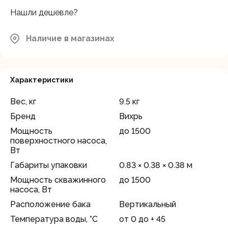
Нашли дешевле?
Осталось
Московская область, Мытищинский
район, д.Грибки, ул. Промышленная
несколько
д.12
штук
Наличие в магазинах
Характеристики
Вес, кг
9.5 кг
Бренд
Вихрь
Мощность
до 1500
поверхностного насоса,
Вт
Габариты упаковки
0.83 × 0.38 × 0.38 м
Мощность скважинного
до 1500
насоса, Вт
Расположение бака
Вертикальный
Температура воды, °С
от 0 до + 45