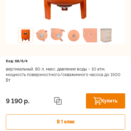
Регистрация
Код: 68/6/4
вертикальный, 80 л, макс. давление воды – 10 атм,
мощность поверхностного/скважинного насоса до 1500
Вт
Осталось
Московская область, Ленинский г.о.,
Горки Ленинские рп, Каширское шоссе
несколько
31-й км, 34/1
штук
9 190 p.
Купить
г.Балашиха: шоссе Энтузиастов,
В наличии
Западная коммунальная зона, вл. 4
В 1 клик
Москва, Каширский проезд, 23с14
В наличии