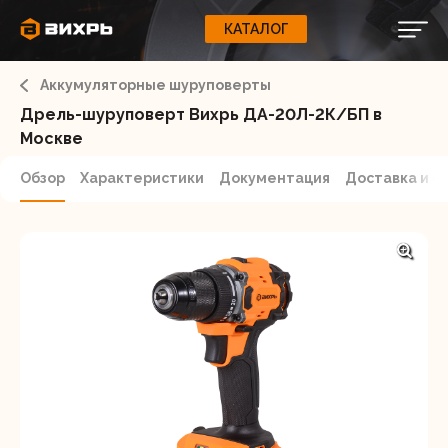
КАТАЛОГ
КАТАЛОГ
0
Свернуть
ВАШ ЗАКАЗ
ВХОД
Корзина
Аккумуляторные шуруповерты
Вход
Регистрация
Ваша корзина пуста.
ЭЛЕКТРОИНСТРУМЕНТЫ
Дрель-шуруповерт Вихрь ДА-20Л-2К/БП в
Москве
О бренде
ИНСТРУМЕНТ
Обзор
Характеристики
Документация
Доставка и о
Блог
Доставка и оплата
НАСОСЫ
Сервис
Контакты
СЕЛЬХОЗТЕХНИКА
Забыли пароль?
ОБОРУДОВАНИЕ