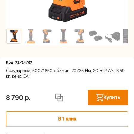
Регистрация
Код: 72/14/67
безударный, 500/1850 об/мин, 70/35 Нм, 20 В, 2 А*ч, 3.59
кг, кейс, ЕА+
Московская область, Ленинский г.о.,
Горки Ленинские рп, Каширское шоссе
В наличии
31-й км, 34/1
8 790 p.
Купить
г.Балашиха: шоссе Энтузиастов,
В наличии
Западная коммунальная зона, вл. 4
В 1 клик
Москва, Каширский проезд, 23с14
В наличии