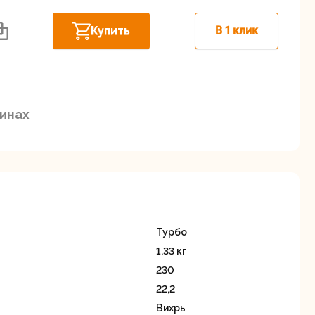
Дисковые пилы
Дрели
астов, Западная коммунальная
Купить
В 1 клик
В наличии
Забыли пароль?
, 23с14
В наличии
щинский район, д.Грибки, ул.
зинах
В наличии
Миксеры
Многофункциональные
егистрация
инструменты
(реноваторы)
Турбо
1.33 кг
230
22,2
ы
Рейсмусовые
Сабельные пилы
Вихрь