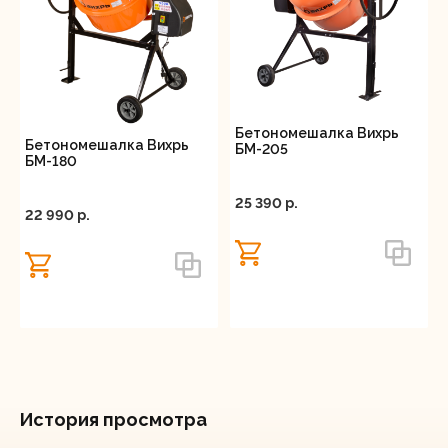
Бетономешалка Вихрь БМ-230П представляет
собой функциональное и удобное решение для
проведения масштабных строительных работ,
сочетающее современные технологии,
безопасность и практичность.
Бетономешалка Вихрь
Бетономешалка Вихрь
БМ-205
БМ-180
25 390 p.
22 990 p.
История просмотра