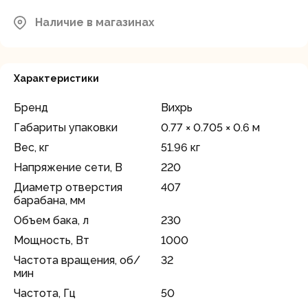
Московская область, Мытищинский
Скоро в
район, д.Грибки, ул. Промышленная
Наличие в магазинах
продаже
д.12
Характеристики
Бренд
Вихрь
Габариты упаковки
0.77 × 0.705 × 0.6 м
Вес, кг
51.96 кг
Напряжение сети, В
220
Диаметр отверстия
407
барабана, мм
Объем бака, л
230
Мощность, Вт
1000
Частота вращения, об/
32
мин
Частота, Гц
50