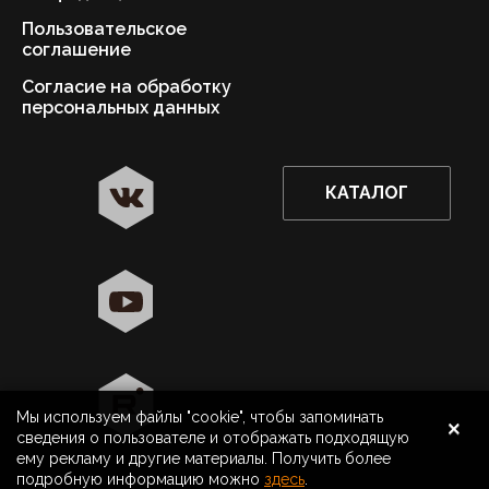
Пользовательское
соглашение
Согласие на обработку
персональных данных
КАТАЛОГ
✖
Москва ваш город?
Да
Выбрать другой город
×
Мы используем файлы "cookie", чтобы запоминать
8 800 500 40 40
Москва
сведения о пользователе и отображать подходящую
ему рекламу и другие материалы. Получить более
Поиск
подробную информацию можно
здесь
.