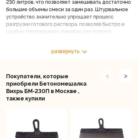
230 литров, что позволяет замешивать достаточно
большие объемы смеси за один раз. Штурвальное
устройство значительно упрощает процесс
разгрузки готового раствора, позволяя быстро и
удобно опрокидывать барабан для полного
опустошения рабочей емкости.
Мощность двигателя равна 1000 Вт, благодаря
развернуть
чему достигается высокая производительность и
эффективность перемешивания. Высокая мощность
двигателя идеально сбалансирована с объемом
<
>
Покупатели, которые
барабана, что гарантирует оптимальное
приобрели Бетономешалка
использование устройства и высокую
Вихрь БМ-230П в Москве ,
продуктивность работы. Частота вращения
также купили
барабана - 32 об/мин позволяет хорошо
промешивать смеси.
Полиамидный венец считается современным и
высокотехнологичным аналогом чугуна,
обеспечивая долгий срок службы, но при этом