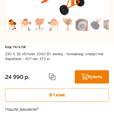
Регистрация
Код: 74/1/18
230 л, 32 об/мин, 1000 Вт, венец - полиамид, отверстие
барабана – 407 мм, 47.5 кг
Московская область, Ленинский г.о.,
Горки Ленинские рп, Каширское шоссе
В наличии
31-й км, 34/1
24 990 p.
Купить
г.Балашиха: шоссе Энтузиастов,
В наличии
Западная коммунальная зона, вл. 4
В 1 клик
Скоро в
Москва, Каширский проезд, 23с14
продаже
Нашли дешевле?